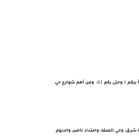
يقع حي العمارات في أحد المواقع المميزة بالخرطوم بالقرب من نهر النيل، وينقسم لحوالي ستين شارعاً والتي تبدأ برقم 1 وحتى رقم 61، ومن أهم شوارع حي
شرق، وحي الصفا، وامتداد ناصر، والديوم