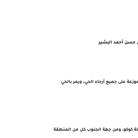
 حسن أحمد البشير
39. كم جهة الشمال من العاصمة السودانية الخرطوم، وينقسم إدارياً لحوالي 14 مربعاً موزعة على جميع أرجاء الحي، ويمر بالحي
لة كوكو، ومن جهة الجنوب كل من المنطقة