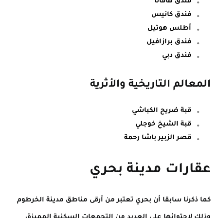
فندق هافانا
فندق كانيس
أطلس هوتيل
فندق برازافيل
فندق دبي
المعالم التاريخية والأثرية
قبة ضريح الكباشي
قبة الشيخ خوجلي
قصر الزبير باشا رحمة
عقارات مدينة بحري
كما ذكرنا سابقا أن بحري تعتبر من أرقى مناطق مدينة الخرطوم
وذلك لاحتوائها على العديد من التجمعات السكنية المميزة،