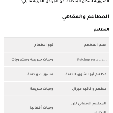
الضرورية لسكان المنطقة. من المرافق القريبة ما يلي:
المطاعم والمقاهي
المطاعم
اسم المطعم
نوع الطعام
Ketchup restaurant
وجبات سريعة ومشروبات
مطعم أبو الشوق للكفتة
مشويات و كفتة
مطعم و كافيه ميرال
وجبات سريعة
المطعم الأفغاني للرز
وجبات أفغانية
البخاري