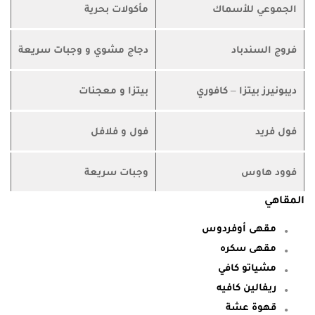
الجموعي للأسماك
مأكولات بحرية
فروج السندباد
دجاج مشوي و وجبات سريعة
ديبونيرز بيتزا – كافوري
بيتزا و معجنات
فول فريد
فول و فلافل
فوود هاوس
وجبات سريعة
المقاهي
مقهى أوفردوس
مقهى سكره
مشياتو كافي
ريفالين كافيه
قهوة عشة