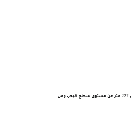
تقع مدينة دنقلا في الجزء الشمالي من السودان، تحديداً على ضفة نهر النيل الغربية، وتقع على ارتفاع يصل لحوالي 227 متر عن مستوى سطح البحر، ومن