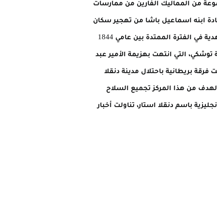
طين المجفف بالشمس، وقد تم تأسيس دنقلا الحديثة في عام 1812 على يد مجموعة من المماليك الفارين من ممارسات
ذي أرسله محمد علي باشا بقيادة ابنه اسماعيل باشا من تهجير سكان
دنقلا من المماليك إلى منطقة شندي، بعد أن أقام فيها معسكر الأورطة. بعد ذلك، خضعت مدينة دنقلا لحكم المهدية في الفترة الممتدة بين عامي 1844
توشكي، التي انتهت بهزيمة الأمير عبد
جيشه البالغ 4 ألاف مقاتل أمام قوات جرانفيل باشا سردار الجيش المصري، وفي عام 1899، قامت فرقة بريطانية باحتلال مدينة دنقلا
الهدف من هذا المركز تجميع السلاح
جليزية باسم دنقلا استار، تناولت أخبار