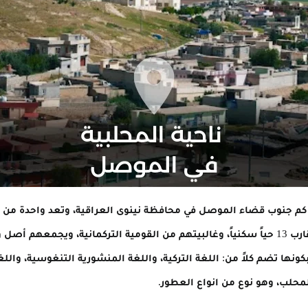
عرف المحلبية بأنها ناحية تقع على بعد 35 كم جنوب قضاء الموصل في محافظة نينوى العراقية، و
ما يزيد عن 14 ألف نسمة يتوزعون على ما يقارب 13 حياً سكنياً، وغالبيتهم من القومية التركما
ونها تضم كلاً من: اللغة التركية، واللغة المنشورية التنغوسية، وال
محلب، وهو نوع من انواع العطور.