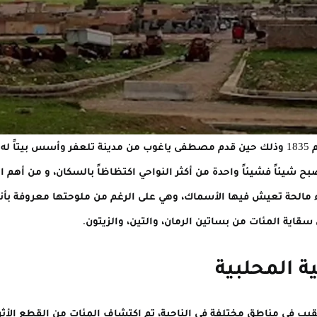
يعود تاريخ تأسيس ناحية المحلبية إلى العام 1835 وذلك حين قدم مصطفى ياغوب من مدينة تلعف
ح شيئاً فشيئاً واحدة من أكثر النواحي اكتظاظاً بالسكان، و من أهم ال
ء مالحة تعيش فيها الأسماك، وهي على الرغم من ملوحتها معروفة بأن
اية المئات من بساتين الرمان، والتين، والزيتون.
ية المحلبية
يب في مناطق مختلفة في الناحية، تم اكتشاف المئات من القطع الأثري