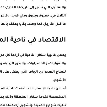
والتماثيل التي تشير إلى تاريخها القديم، 
التلال هي: خميرة، وبليوز، وداي قوجا، وقزل
ما قبل التاريخ، كما وجدت بقايا يعتقد بأنه
الاقتصاد في ناحية ال
يعمل غالبية سكان الناحية في زراعة كل من
والبقوليات، والخضراوات، والبذور الزيتية، 
للمناخ الصحراوي الجاف الذي يطغى على الم
الأشجار.
المخصصة لخدمة سكان المنطقة وذلك بما يشم
تبليط شوارع المدينة وتشجير أرصفتها لتصب