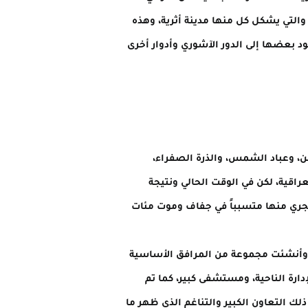
 والتي يشكل كل منها مدينة أثرية، وهذه
ود بعضها إلى الدور الآشوري وأدوار أخرى
ن، وعباد الشمس، والذرة الصفراء،
راقية، لكن في الوقت الحالي ونتيجة
يجري منها متسبباً في جفاف وموت مئات
ناحية الإعمار، فقد شهدت ناحية المحلبية نشاطاً ملحوظاً في الفترة الممتدة ما بين العامين (2006-2010)، وأنشئت مجموعة من المرافق الأساسية
ارة الناحية، ومستشفى كبير، كما تم
 التعاون الكبير والتناغم الذي ظهر ما