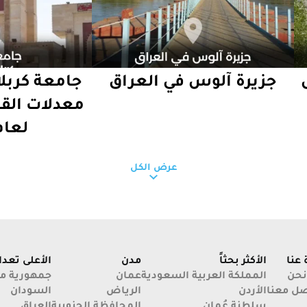
جزيرة آلوس في العراق
جامعة كربلا
معدلات الق
لعام 26
عرض الكل
 عنا
الأكثر بحثاً
مدن
الأعلى تعداد
دليل منطقة المشراق
دليل منطقة
نحن
المملكة العربية السعودية
عمان
جمهورية مص
الجديد في البصرة
البصرة
صل معنا
الأردن
الرياض
السودان
سلطنة عُمان
المحافظة الجنوبية
العراق