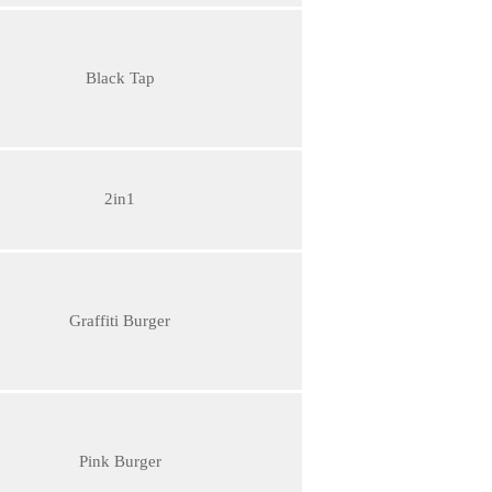
Black Tap
2in1
Graffiti Burger
Pink Burger