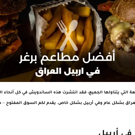
ة التي يتناولها الجميع، فقد انتشرت هذه الساندويش في كل أنحاء ال
عراق بشكل عام وفي أربيل بشكل خاص. يقدم لكم السوق المفتوح –