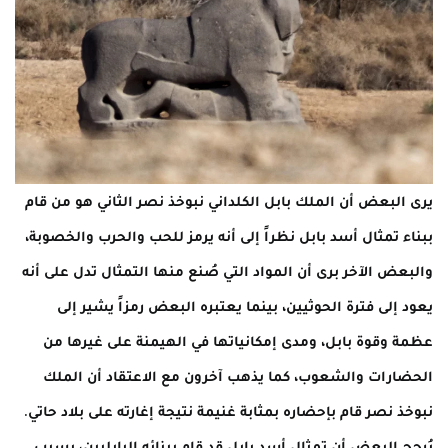
يرى البعض أن الملك بابل الكلداني نبوخذ نصر الثاني هو من قام
ببناء تمثال أسد بابل نظراً إلى أنه يرمز للحب والحرب والخصوبة،
والبعض الآخر برى أن المواد التي صُنع منها التمثال تدل على أنه
يعود إلى فترة الحوثيين، بينما يعتبره البعض رمزاً يشير إلى
عظمة وقوة بابل، ومدى إمكانياتها في الهيمنة على غيرها من
الحضارات والشعوب، كما يذهب آخرون مع الاعتقاد أن الملك
نبوخذ نصر قام بإحضاره بمثابة غنيمة نتيجة إغارته على بلاد حاتي.
يُرجح البعض أن تمثال أسد بابل قد قام ببنائه البابليين، بسبب