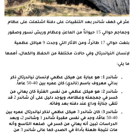
عثر في كهف شاندر بعد التنقيبات على دفنة اشتملت على عظام
وجماجم حوالي 15 حيواناً من الماعز، وعظام وريش نسور وصقور
بلغت حوالي 17 طائراً، ومن الآثار التي وجدت 9 هياكل عظمية
لإنسان النياندرتال وفي حالات مختلفة من الحفظ والكمال، أهمها
ما يلي:
شاندر 1:
هو عبارة عن هيكل عظمي لإنسان نياندرتال ذكر
بدائي معروف باسم (ناندي) كان عمره بين 40-50 عاماً.
شاندر 2:
هو هيكل عظمي من نفس الفترة كان يعاني من
كسر في جمجمته وعظامه، ويوجد دليل على أن شاندر 2 قد
تلقى جنازة وداع عند دفنه بعد وفاته.
شاندر 3:
كان شاندر 3 هيكل عظمي لذكر نياندرتال عمره بين
40-50 عامًا، وجد في نفس مقبرة شاندر 1 وشاندر 2، وبعد
الدراسات تبين أنه يعاني من كسر في ضلعه التاسع وأنه
مات نتيجة طعنة بأداة في الصدر، كما عانى شاندر 3 من